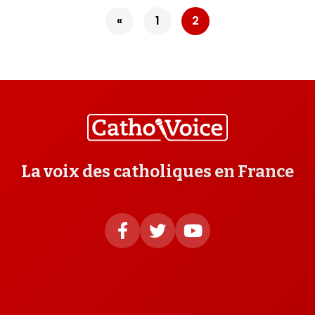
Pagination
«
1
2
des
publications
La voix des catholiques en France