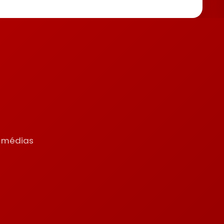
s
s médias