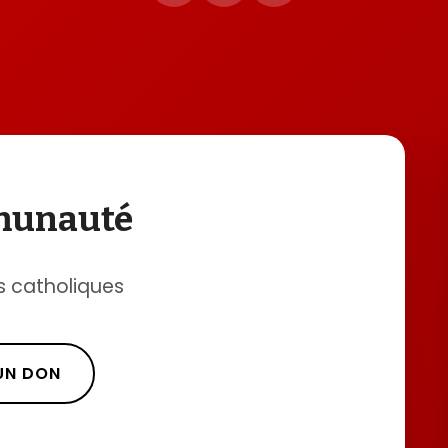
mmunauté
s catholiques
 UN DON