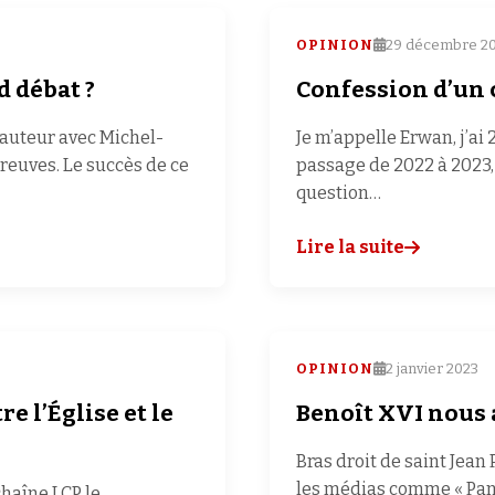
OPINION
29 décembre 2
d débat ?
Confession d’un 
 auteur avec Michel-
Je m’appelle Erwan, j’ai 
preuves. Le succès de ce
passage de 2022 à 2023,
question…
Lire la suite
OPINION
2 janvier 2023
re l’Église et le
Benoît XVI nous 
Bras droit de saint Jean
les médias comme « Panz
chaîne LCP le