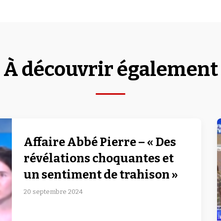
À découvrir également
Affaire Abbé Pierre – « Des
révélations choquantes et
un sentiment de trahison »
20 septembre 2024