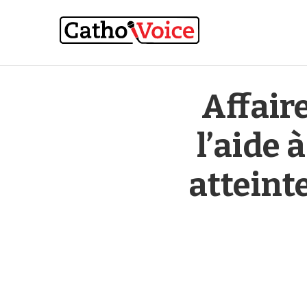
Affair
l’aide 
atteint