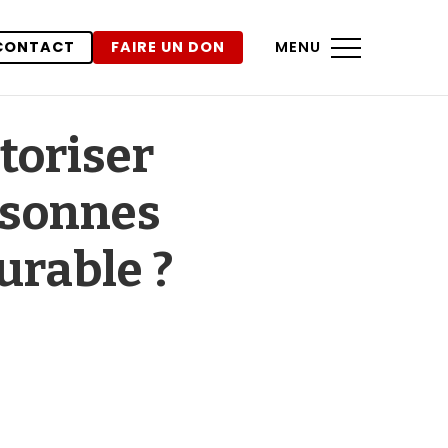
CONTACT
FAIRE UN DON
MENU
toriser
ersonnes
urable ?