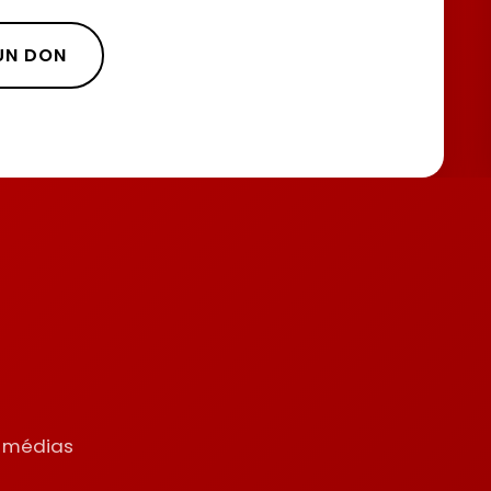
 UN DON
s
s médias