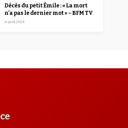
Décès du petit Émile : « La mort
n’a pas le dernier mot » – BFM TV
4 avril 2024
nce