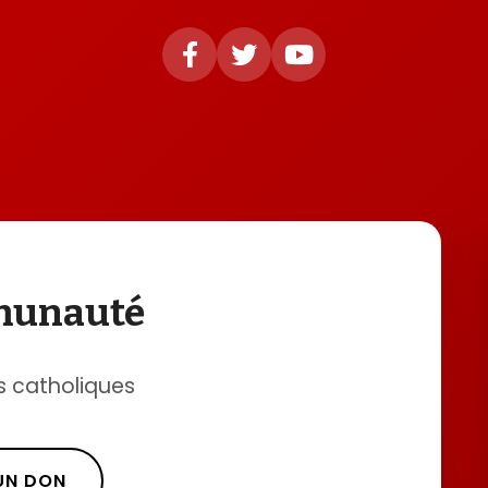
mmunauté
s catholiques
 UN DON