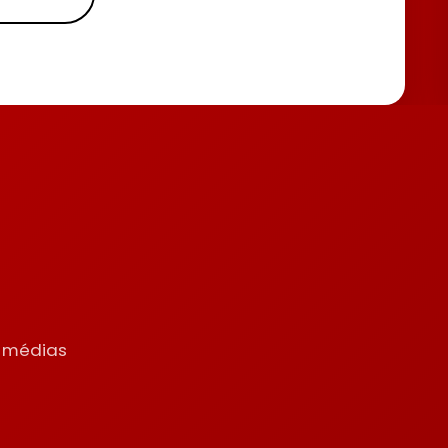
s
s médias