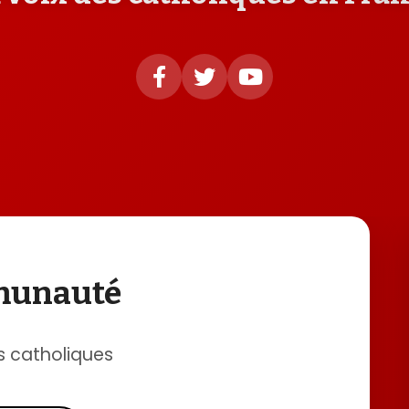
mmunauté
s catholiques