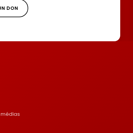
 UN DON
s
s médias