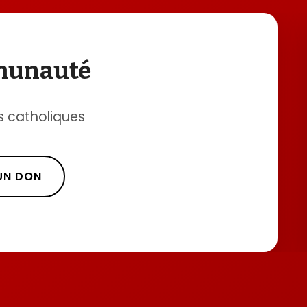
mmunauté
s catholiques
 UN DON