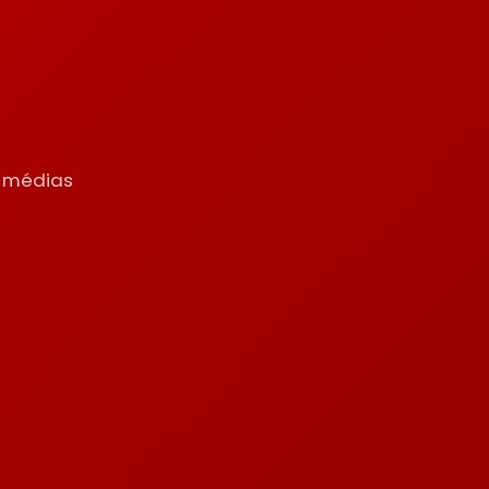
s
s médias