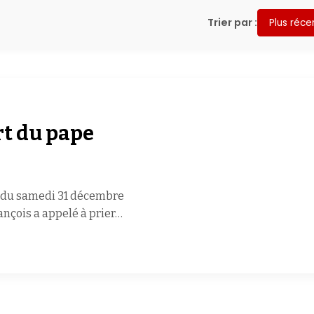
Trier par :
Plus réce
t du pape
n du samedi 31 décembre
ançois a appelé à prier…