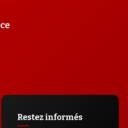
nce
Restez informés