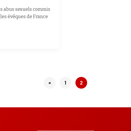
les abus sexuels commis
, les évêques de France
Pagination
«
1
2
des
publications