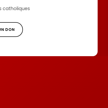
s catholiques
 UN DON
s