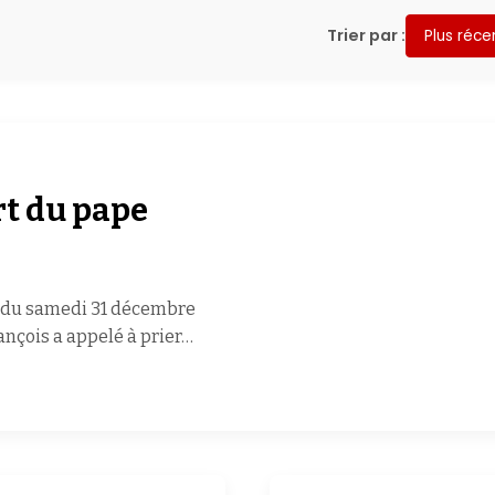
Trier par :
Plus réce
t du pape
n du samedi 31 décembre
ançois a appelé à prier…